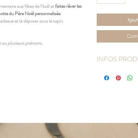
entaire aux fêtes de Noël et
faites rêver les
otte du Père Noël personnalisée
.
Ajout
cadeaux et la déposer sous le sapin.
Comm
un ou plusieurs prénoms.
INFOS PROD
Sac 100% coton nature
Dimensions XL : ≃ 50
Dimensions MEDIUM 
Grammage du coton : 
Sac avec lien de serrag
Lavage à la main
Repassage à l'envers
Coton souple, il faut re
comme sur la photo.