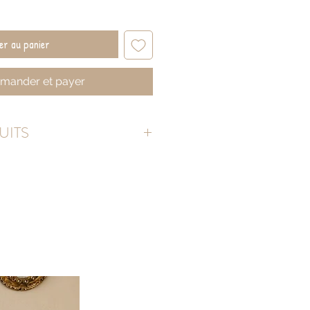
er au panier
ander et payer
UITS
l
 x 70 cm
: ≃ 40 x 50 cm
140g/m²
e
mplir le sac pour qu'il tienne debout