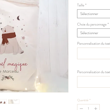
Taille
*
Sélectionner
Choix du personnage
*
Sélectionner
Personnalisation du text
Personnalisation du text
Quantité
*