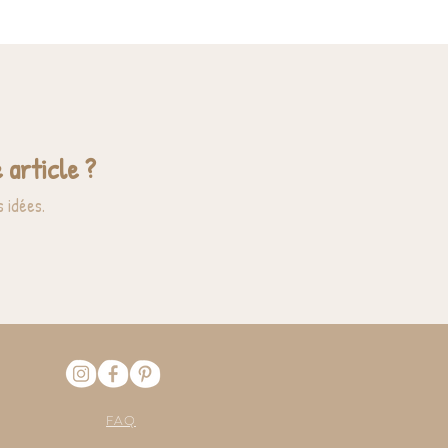
 article ?
 idées.
FAQ