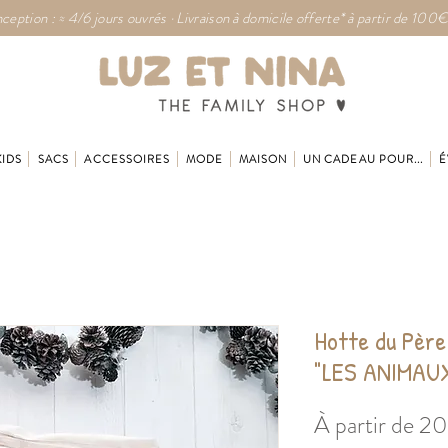
ception : ≈ 4/6 jours ouvrés · Livraison à domicile offerte* à partir de 100€
KIDS
SACS
ACCESSOIRES
MODE
MAISON
UN CADEAU POUR...
É
Hotte du Père
"LES ANIMAU
À partir de
20