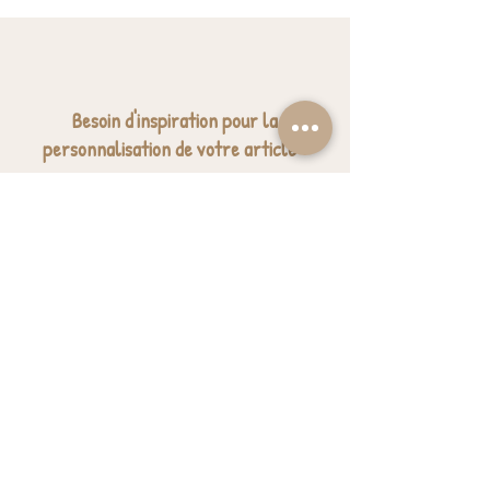
Besoin d'inspiration pour la
personnalisation de votre article ?
Nous avons sélectionné quelques jolies
expressions pour vous donner des idées.
J'ai besoin d'inspiration
BESOIN D'AIDE? UNE QUESTION ?
contact@luzetnina.com
07 66 96 23 26
(10/12h - 13h/16h)