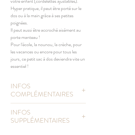
votre enfant (cordelettes ajustables).
Hyper pratique, il peut être porté sur le
dos ou à la main grâce à ses petites
poignées.
Il peut aussi être accroché aisément au
porte manteau !
Pour l'école, la nounou, la crèche, pour
les vacances ou encore pour tous les
jours, ce petit sac à dos deviendra vite un
essentiel !
INFOS
COMPLÉMENTAIRES
Sac à dos marinière
INFOS
3 coloris au choix : natural/navy,
SUPPLÉMENTAIRES
natural/pink, natural/grey.
100% Coton (toile brossée)
Pour visualiser les typographiesdans en
Dimensions : 37x46 cm