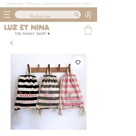
Délais de conception : ≈ 4/6 jours ouvrés · Livraison à domicile offerte* à partir de 100€ (
+ d'info ici)