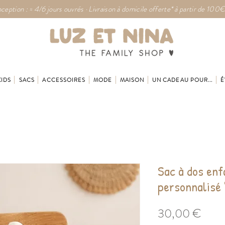
ception : ≈ 4/6 jours ouvrés · Livraison à domicile offerte* à partir de 100€
KIDS
SACS
ACCESSOIRES
MODE
MAISON
UN CADEAU POUR...
É
Sac à dos enf
personnalisé
Prix
30,00 €