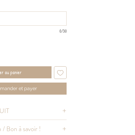
0/30
er au panier
ander et payer
UIT
gique
 / Bon à savoir !
upérieure