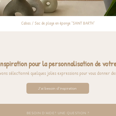
Cabas / Sac de plage en éponge "SAINT BARTH"
inspiration pour la personnalisation de votre
vons sélectionné quelques jolies expressions pour vous donner des
J'ai besoin d'inspiration
BESOIN D'AIDE? UNE QUESTION ?