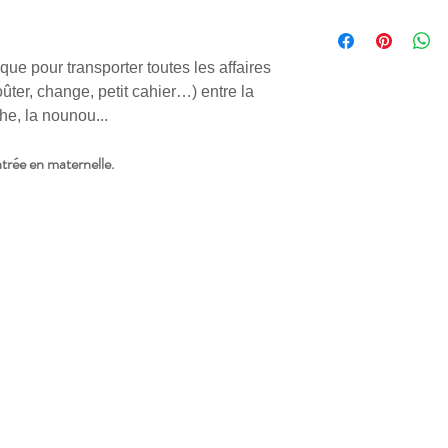
Rabat avec un bouton-p
La typograhie manuscrit
Fermeture par cordon
la visualiser dans son in
Sangles réglables
Poignée
ique pour transporter toutes les affaires
Dimensions : larg 21 x 
ûter, change, petit cahier…) entre la
Capacité : 5 litres
he, la nounou...
ntrée en maternelle.