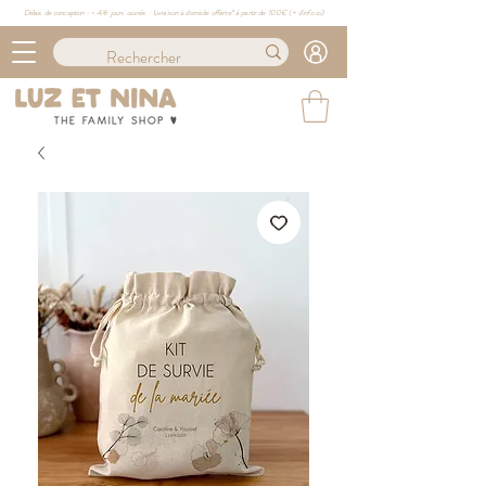
Délais de conception : ≈ 4/6 jours ouvrés · Livraison à domicile offerte* à partir de 100€ (
+ d'info ici)