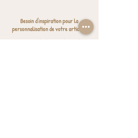
Besoin d'inspiration pour la
personnalisation de votre article ?
Nous avons sélectionné quelques jolies
expressions pour vous donner des idées.
J'ai besoin d'inspiration
BESOIN D'AIDE? UNE QUESTION ?
contact@luzetnina.com
07 66 96 23 26
(10/12h - 13h/16h)