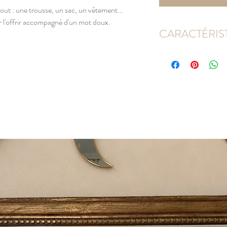
out : une trousse, un sac, un vêtement...
ur l'offrir accompagné d'un mot doux.
CARACTÉRIS
Format carte : 8 x 12 
Papier 300gr, mat.
Format pin's : 20 x 18
Pin's émaillé, bordure d