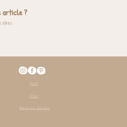
 article ?
 idées.
FAQ
CGV
Mentions légales