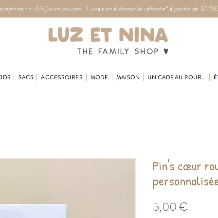
ception : ≈ 4/6 jours ouvrés · Livraison à domicile offerte* à partir de 100€
KIDS
SACS
ACCESSOIRES
MODE
MAISON
UN CADEAU POUR...
É
Pin's cœur ro
personnalisé
Prix
5,00 €