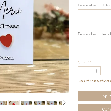
Personnalisation du text
Personnalisation texte l
Quantité
*
Il ne reste que 5 article(
Ajout
Comm