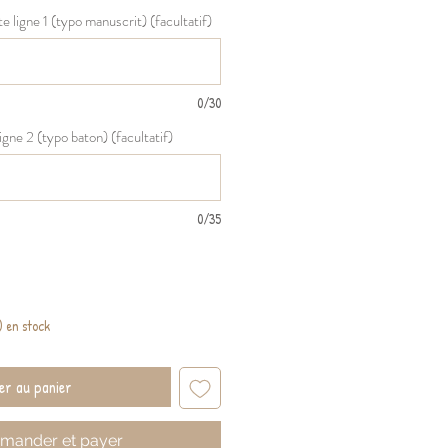
e ligne 1 (typo manuscrit) (facultatif)
0/30
igne 2 (typo baton) (facultatif)
0/35
s) en stock
er au panier
ander et payer