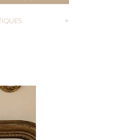
TIQUES
cm
 mm
orée.