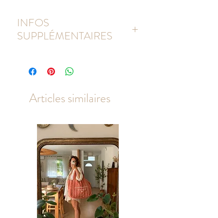
INFOS
SUPPLÉMENTAIRES
Petit Sac Toile de Jute et poche avant
100% coton.
Longueur des anses: 35 cm.
Dimensions: 26 x 22 x 14 cm.
Articles similaires