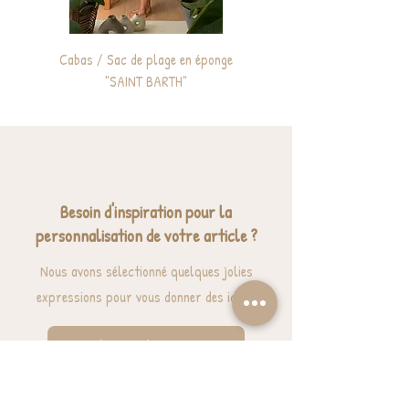
Cabas / Sac de plage en éponge
Sac à dos enfant personnali
"SAINT BARTH"
Besoin d'inspiration pour la
personnalisation de votre article ?
Nous avons sélectionné quelques jolies
expressions pour vous donner des idées.
J'ai besoin d'inspiration