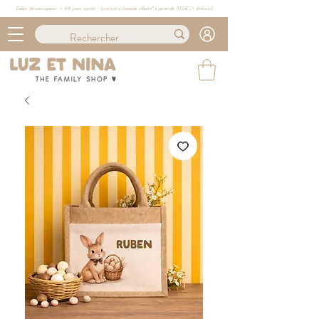
Délais de conception : ≈ 4/6 jours ouvrés · Livraison à domicile offerte* à partir de 100€ (
+ d'info ici)