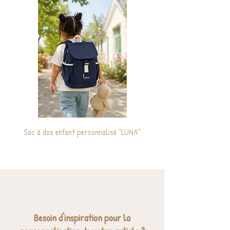
Sac à dos enfant personnalisé "LUNA"
Cabas / Sac de plage ma
Besoin d'inspiration pour la