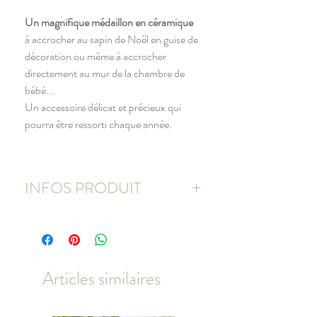
Un magnifique médaillon en céramique
à accrocher au sapin de Noël en guise de
décoration ou même à accrocher
directement au mur de la chambre de
bébé...
Un accessoire délicat et précieux qui
pourra être ressorti chaque année.
INFOS PRODUIT
Matière
: céramique.
Diamètre
: Environ 75 mm.
Ruban assorti dans la mesure du possible.
Les couleurs peuvent légèrement différer
Articles similaires
des photos.