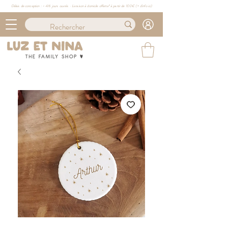
Délais de conception : ≈ 4/6 jours ouvrés · Livraison à domicile offerte* à partir de 100€ (
+ d'info ici)