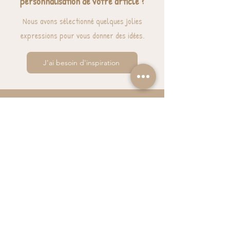
personnalisation de votre article ?
Nous avons sélectionné quelques jolies
expressions pour vous donner des idées.
J'ai besoin d'inspiration
BESOIN D'AIDE? UNE QUESTION ?
contact@luzetnina.com
07 66 96 23 26
(10/12h - 13h/16h)
S'inscrire à la NEWSLETTER et bénéficier de
10% sur sa première commande