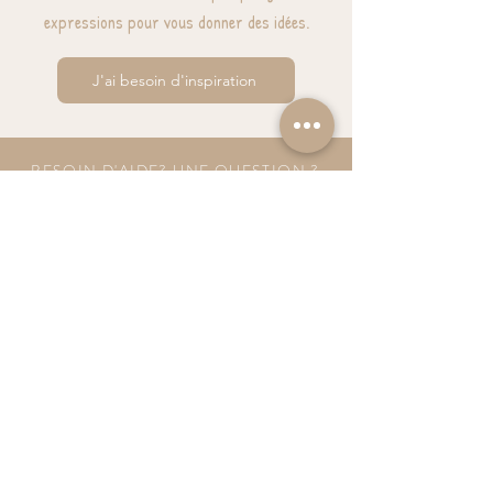
expressions pour vous donner des idées.
J'ai besoin d'inspiration
BESOIN D'AIDE? UNE QUESTION ?
contact@luzetnina.com
07 66 96 23 26
(10/12h - 13h/16h)
S'inscrire à la NEWSLETTER et bénéficier de
10% sur sa première commande
S'abonner à la newsletter