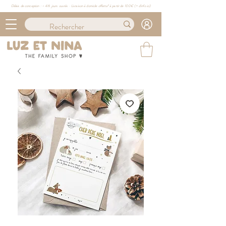
Délais de conception : ≈ 4/6 jours ouvrés · Livraison à domicile offerte* à partir de 100€ (
+ d'info ici)