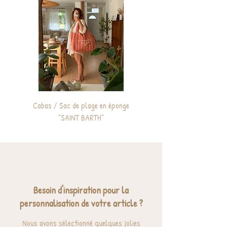
Cabas / Sac de plage en éponge
Sac à dos enfant personnali
"SAINT BARTH"
Besoin d'inspiration pour la
personnalisation de votre article ?
Nous avons sélectionné quelques jolies