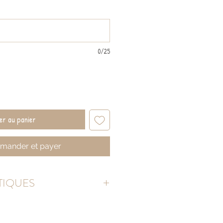
inal
promotionnel
0/25
er au panier
ander et payer
TIQUES
 : 40 cm, largeur : 20 cm
partie retroussée) et tissu effet