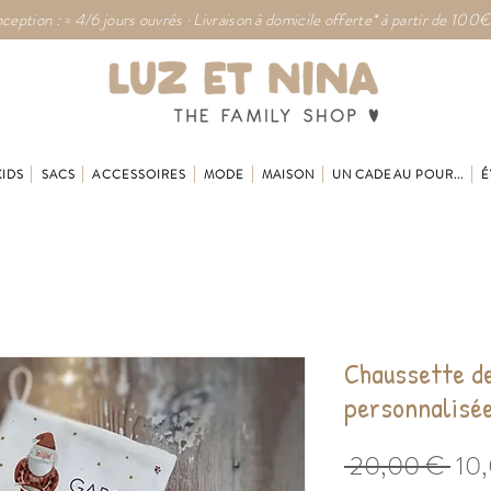
ception : ≈ 4/6 jours ouvrés · Livraison à domicile offerte* à partir de 100€
KIDS
SACS
ACCESSOIRES
MODE
MAISON
UN CADEAU POUR...
É
Chaussette d
personnalisé
Prix
 20,00 € 
10