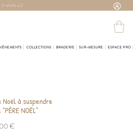
 (
+ d'info ici)
VÈNEMENTS
COLLECTIONS
BRADERIE
SUR-MESURE
ESPACE PRO
e Noël à suspendre
e "PÈRE NOËL"
Prix
,00 €