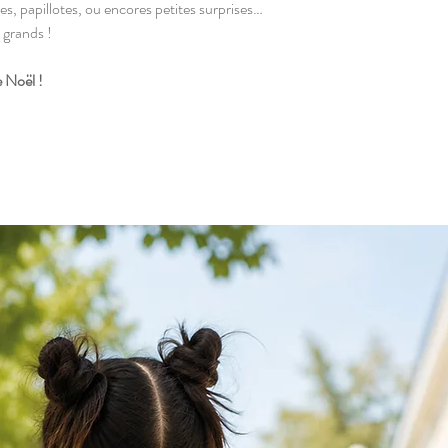
lin
es, papillotes, ou encores petites surprises…
LES PLUS : Boucle sur l
 grands !
suspendre
e Noël !