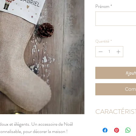
orig
Prénom
*
Quantité
*
Ajout
Comm
CARACTÉRIS
DIMENSIONS : Hauteur
doux et élégants. Un accessoire de Noël
COMPOSITION : Coton (
sonnalisable, pour décorer la maison !