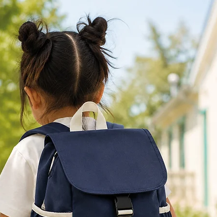
jardin).
2. Recouvrez-le avec un
3. Arrosez un peu chaqu
graines germer au bout
4. Soyez émerveillé !
Pour un meilleur résul
la carte en plein air, de
au long de l'année. App
chaleur et de l'eau.