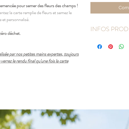
emencée pour semer des fleurs des champs !
Comm
tez la carte remplie de fleurs et semez le
 et personnalisé.
INFOS PROD
zéro déchet.
Le papier renferme des g
s'agit de fleurs des ch
Antirrhinum, Godetia,
lisée par nos petites mains expertes, toujours
Chrysanthemum, Petunia
errez le rendu final qu'une fois la carte
Impression couleur / re
Le papier est légèremen
étouffer les graines.
Format : 9 x14 cm
Chaque carte est vendu
moucheté et une carte e
UTILISATION
1. Déposez le papier sur