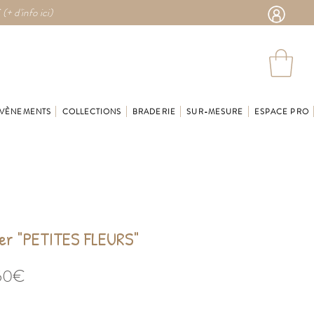
 (
+ d'info ici)
VÈNEMENTS
COLLECTIONS
BRADERIE
SUR-MESURE
ESPACE PRO
ter "PETITES FLEURS"
Prix
50€
promotionnel