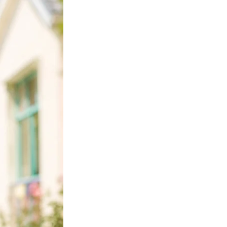
e fine couche de terre d’environ 2 cm.
e jour et observez les premières
 d’une semaine.
tat, nous vous recommandons de planter
 la mi-mai à octobre et à l'intérieur tout
orter beaucoup de lumière, de la