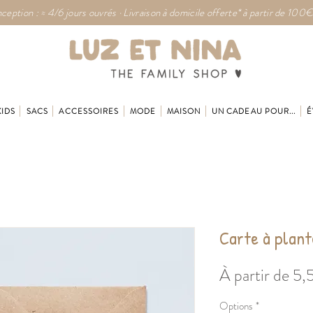
ception : ≈ 4/6 jours ouvrés · Livraison à domicile offerte* à partir de 100€
KIDS
SACS
ACCESSOIRES
MODE
MAISON
UN CADEAU POUR...
É
Carte à plan
À partir de
5,
Options
*