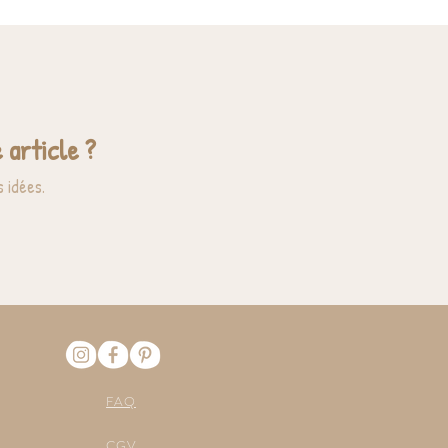
 article ?
 idées.
FAQ
CGV