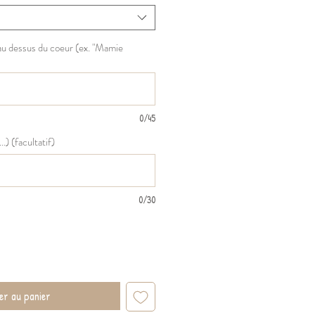
 au dessus du coeur (ex. "Mamie
0/45
) (facultatif)
0/30
er au panier