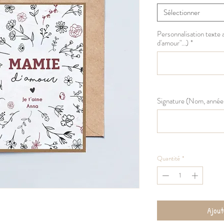
Sélectionner
Personnalisation texte
d'amour"...)
*
Signature (Nom, année...
Quantité
*
Ajout