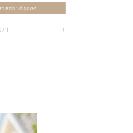
ander et payer
UIT
raines, visibles par transparence : il
amps
(mélange de graines de
 Gypsophyla, Dorothea Amaranthus,
, Lobularia, Ageratum, et Iberis)
cto.
t transparent et assez fin pour ne pas
e avec son enveloppe en kraft
xplicative.
 de la terre (dans un pot ou dans votre