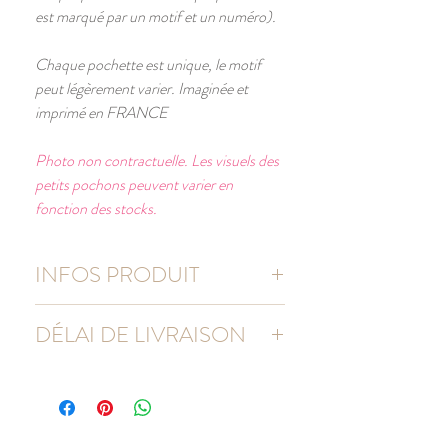
est marqué par un motif et un numéro).
Chaque pochette est unique, le motif
peut légèrement varier. Imaginée et
imprimé en FRANCE
Photo non contractuelle. Les visuels des
petits pochons peuvent varier en
fonction des stocks.
INFOS PRODUIT
Sacs 100% coton naturel
DÉLAI DE LIVRAISON
Taille du grand sac : 39 x 48 cm
Taille des petits sacs : 10 x 15 cm
En envoi standard, commandez jusqu’au 24
Grand sac : 1 pièce
Novembre.
Petits sacs : 24 pièces
(Livré pour le 30.11)
Grammage du coton : 140g/m²
Sacs avec lien de serrage