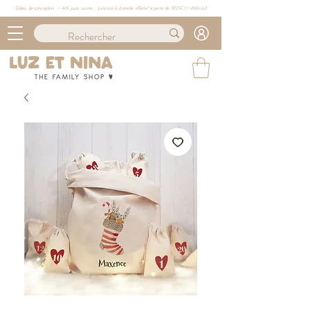
Délais de conception : ≈ 4/6 jours ouvrés · Livraison à domicile offerte* à partir de 100€ (
+ d'info ici)