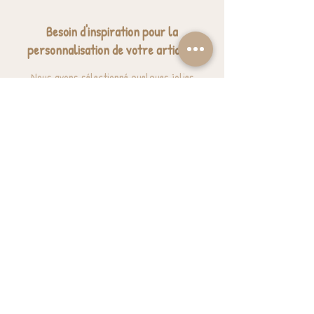
Besoin d'inspiration pour la
personnalisation de votre article ?
Nous avons sélectionné quelques jolies
expressions pour vous donner des idées.
J'ai besoin d'inspiration
BESOIN D'AIDE? UNE QUESTION ?
contact@luzetnina.com
07 66 96 23 26
(10/12h - 13h/16h)