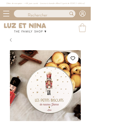
Délais de conception : ≈ 4/6 jours ouvrés · Livraison à domicile offerte* à partir de 100€ (
+ d'info ici)