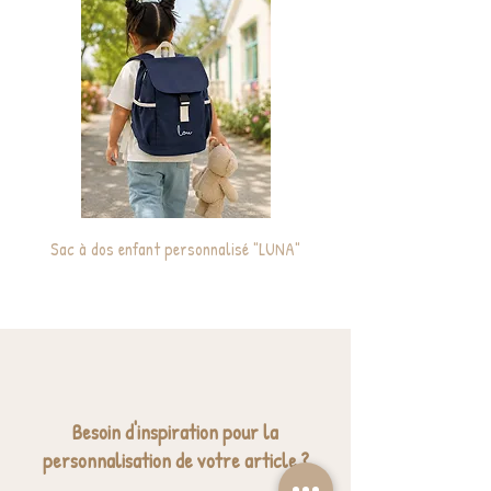
Sac à dos enfant personnalisé "LUNA"
Cabas / Sac de plage ma
Besoin d'inspiration pour la
personnalisation de votre article ?