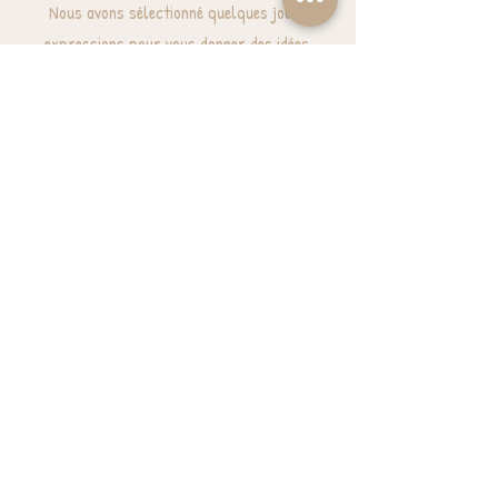
Nous avons sélectionné quelques jolies
expressions pour vous donner des idées.
J'ai besoin d'inspiration
BESOIN D'AIDE? UNE QUESTION ?
contact@luzetnina.com
07 66 96 23 26
(10/12h - 13h/16h)
S'inscrire à la NEWSLETTER et bénéficier de
10% sur sa première commande