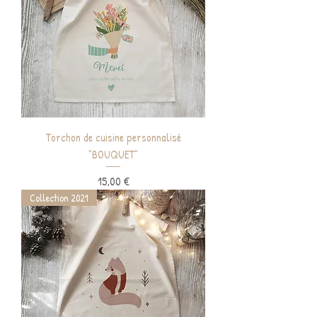
Torchon de cuisine personnalisé
"BOUQUET"
Prix
15,00 €
Collection 2021