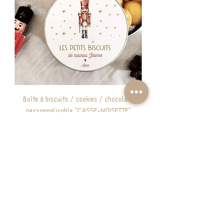
Boîte à biscuits / cookies / chocolats
personnalisable "CASSE-NOISETTE"
Prix
22,00 €
Personnalisable