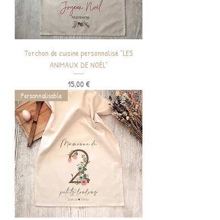
Torchon de cuisine personnalisé "LES
ANIMAUX DE NOËL"
Prix
15,00 €
Personnalisable