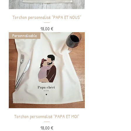
Torchon personnalisé "PAPA ET NOUS"
Prix
18,00 €
Personnalisable
Torchon personnalisé "PAPA ET MOI"
Prix
18,00 €