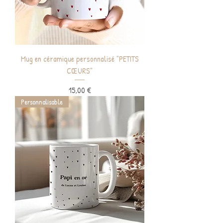
Mug en céramique personnalisé "PETITS
CŒURS"
Prix
15,00 €
Personnalisable