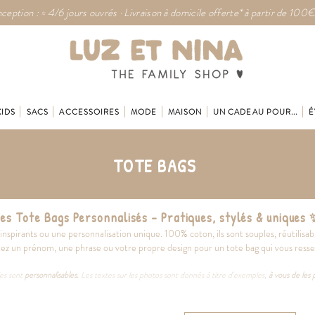
ception : ≈ 4/6 jours ouvrés · Livraison à domicile offerte* à partir de 100€
KIDS
SACS
ACCESSOIRES
MODE
MAISON
UN CADEAU POUR...
É
TOTE BAGS
es Tote Bags Personnalisés – Pratiques, stylés & uniques
 inspirants ou une personnalisation unique.
100% coton, ils sont souples, réutilisab
ez un prénom, une phrase ou votre propre design pour un tote bag qui vous ress
les sont
personnalisables.
Les textes sur les photos sont donnés à titre d'exemples,
à vous de les 