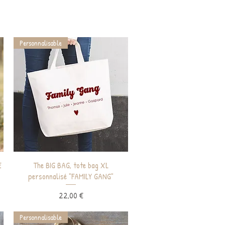
Personnalisable
Aperçu rapide
E
The BIG BAG, tote bag XL
personnalisé "FAMILY GANG"
Prix
22,00 €
Personnalisable