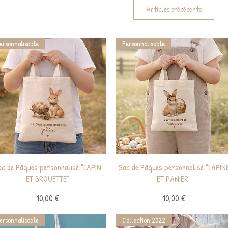
Articles précédents
ersonnalisable
Personnalisable
Aperçu rapide
Aperçu rapide
ac de Pâques personnalisé "LAPIN
Sac de Pâques personnalisé "LAPIN
ET BROUETTE"
ET PANIER"
Prix
Prix
10,00 €
10,00 €
ersonnalisable
Collection 2022