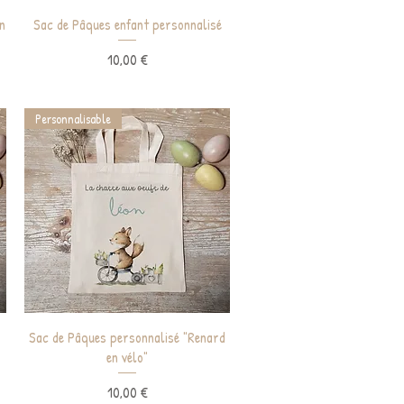
Aperçu rapide
n
Sac de Pâques enfant personnalisé
Prix
10,00 €
Personnalisable
Aperçu rapide
e
Sac de Pâques personnalisé "Renard
en vélo"
Prix
10,00 €