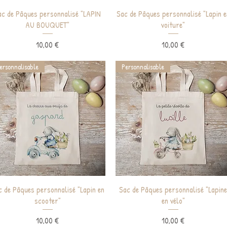
Aperçu rapide
Aperçu rapide
ac de Pâques personnalisé "LAPIN
Sac de Pâques personnalisé "Lapin e
AU BOUQUET"
voiture"
Prix
Prix
10,00 €
10,00 €
ersonnalisable
Personnalisable
Aperçu rapide
Aperçu rapide
c de Pâques personnalisé "Lapin en
Sac de Pâques personnalisé "Lapin
scooter"
en vélo"
Prix
Prix
10,00 €
10,00 €