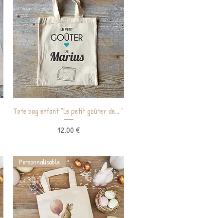
Aperçu rapide
Tote bag enfant "Le petit goûter de... "
Prix
12,00 €
Personnalisable