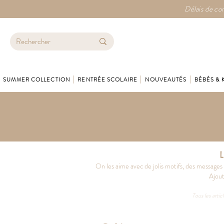
Délais de con
SUMMER COLLECTION
RENTRÉE SCOLAIRE
NOUVEAUTÉS
BÉBÉS & 
L
On les aime avec de jolis motifs, des messages
Ajout
Tous les artic