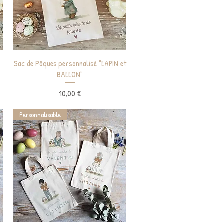
Aperçu rapide
"
Sac de Pâques personnalisé "LAPIN et
BALLON"
Prix
10,00 €
Personnalisable