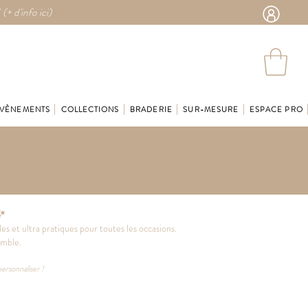
 (
+ d'info ici)
VÈNEMENTS
COLLECTIONS
BRADERIE
SUR-MESURE
ESPACE PRO
 ✨
les et ultra pratiques pour toutes les occasions.
emble.
personnaliser !