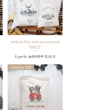
Aperçu rapide
Hotte du Père Noël personnalisée
"FOREST"
Prix original
Prix promotionnel
20,00 €
À partir de
10,00 €
Collection 2020