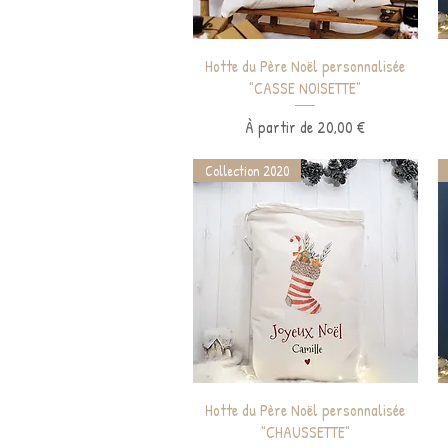
Aperçu rapide
Hotte du Père Noël personnalisée
"CASSE NOISETTE"
Prix promotionnel
À partir de
20,00 €
Collection 2020
Aperçu rapide
Hotte du Père Noël personnalisée
"CHAUSSETTE"