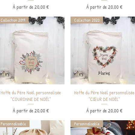
Prix promotionnel
Prix promotionnel
À partir de
20,00 €
À partir de
20,00 €
Collection 2019
Collection 2020
Aperçu rapide
Aperçu rapide
Hotte du Père Noël personnalisée
Hotte du Père Noël personnalisée
"COURONNE DE NOËL"
"CŒUR DE NOËL"
Prix promotionnel
Prix promotionnel
À partir de
20,00 €
À partir de
20,00 €
Personnalisable
Personnalisable