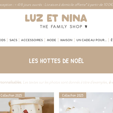
ception : ≈ 4/6 jours ouvrés · Livraison à domicile offerte* à partir de 100€
KIDS
SACS
ACCESSOIRES
MODE
MAISON
UN CADEAU POUR...
É
LES HOTTES DE NOËL
rsonnalisables.
Les textes sur les photos sont donnés à titre d'exemples,
à 
Collection 2025
Collection 2025