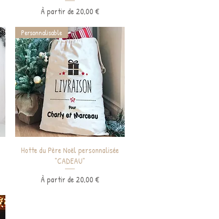
Prix promotionnel
À partir de
20,00 €
Personnalisable
Aperçu rapide
Hotte du Père Noël personnalisée
"CADEAU"
Prix promotionnel
À partir de
20,00 €