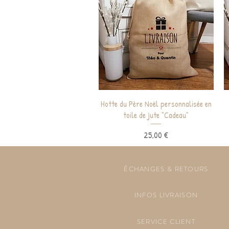
Aperçu rapide
Hotte du Père Noël personnalisée en
toile de jute "Cadeau"
Prix
25,00 €
ÉCHANGES & RETOURS
INFOS LIVRAISON
SERVICE CLIENT