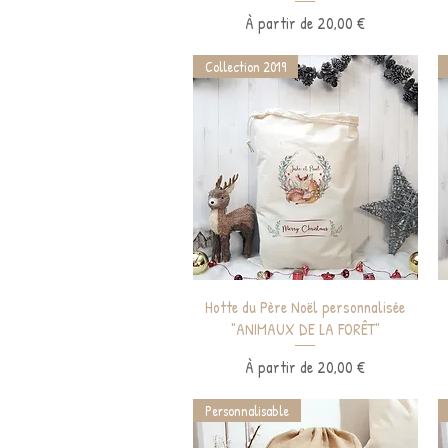
Prix promotionnel
À partir de
20,00 €
Collection 2019
Aperçu rapide
Hotte du Père Noël personnalisée
"ANIMAUX DE LA FORÊT"
Prix promotionnel
À partir de
20,00 €
Personnalisable