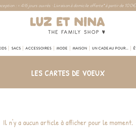
ception : ≈ 4/6 jours ouvrés · Livraison à domicile offerte* à partir de 100€
KIDS
SACS
ACCESSOIRES
MODE
MAISON
UN CADEAU POUR...
É
LES CARTES DE VOEUX
Il n'y a aucun article à afficher pour le moment.