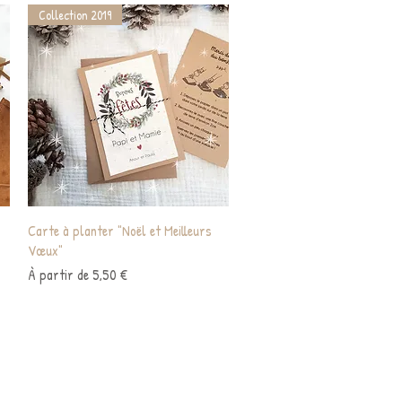
Collection 2019
Aperçu rapide
Carte à planter "Noël et Meilleurs
Vœux"
Prix promotionnel
À partir de
5,50 €