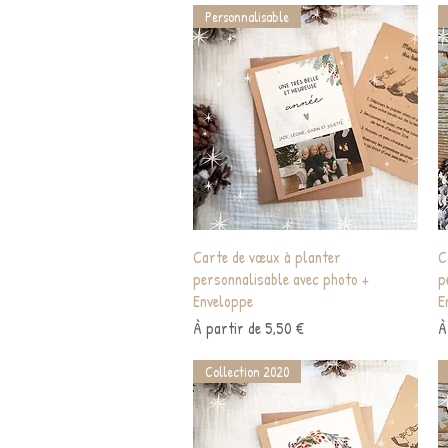
Personnalisable
Aperçu rapide
Carte de vœux à planter
C
personnalisable avec photo +
p
Enveloppe
E
Prix promotionnel
P
À partir de
5,50 €
À
Collection 2020