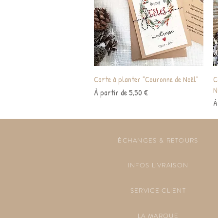
Aperçu rapide
Carte à planter "Couronne de Noël"
C
N
Prix promotionnel
À partir de
5,50 €
P
À
ÉCHANGES & RETOURS
INFOS LIVRAISON
SERVICE CLIENT
LA MARQUE