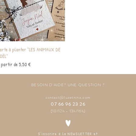
Aperçu rapide
arte à planter "LES ANIMAUX DE
OËL"
rix promotionnel
 partir de
5,50 €
BESOIN D'AIDE? UNE QUESTION ?
contact@luzetnina.com
07 66 96 23 26
(10/12h - 13h/16h)
S'inscrire à la NEWSLETTER et