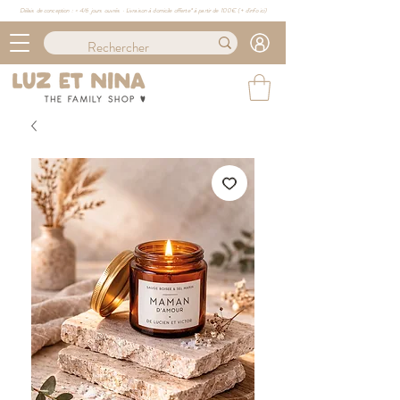
Délais de conception : ≈ 4/6 jours ouvrés · Livraison à domicile offerte* à partir de 100€ (
+ d'info ici)