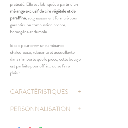
praticité. Elle est fabriquée à partir d’un
mélange exclusif de cire végétale et de
paraffine
, soigneusement formulé pour
garantir une combustion propre,
homogène et durable.
Idéale pour créer une ambiance
chaleureuse, relaxante et accueillante
dans n’importe quelle pièce, cette bougie
est parfaite pour offrir… ou se faire
plaisir.
CARACTÉRISTIQUES
POIDS net
195 gr
PERSONNALISATION
DIMENSIONS
6 X 6,5 cm
Chaque création est personnalisée dans
notre atelier Toulousain, avec soin et fidélité