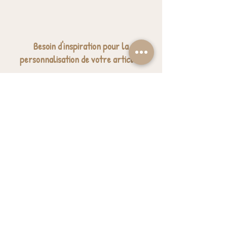
Besoin d'inspiration pour la
personnalisation de votre article ?
Nous avons sélectionné quelques jolies
expressions pour vous donner des idées.
J'ai besoin d'inspiration
BESOIN D'AIDE? UNE QUESTION ?
contact@luzetnina.com
07 66 96 23 26
(10/12h - 13h/16h)