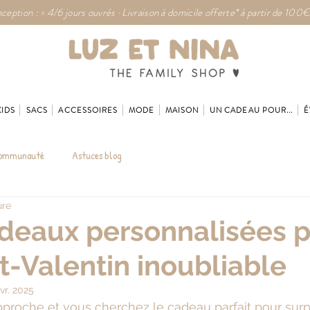
ception : ≈ 4/6 jours ouvrés · Livraison à domicile offerte* à partir de 100€
KIDS
SACS
ACCESSOIRES
MODE
MAISON
UN CADEAU POUR...
É
communauté
Astuces blog
ure
deaux personnalisées 
t-Valentin inoubliable
vr. 2025
pproche et vous cherchez le cadeau parfait pour surp