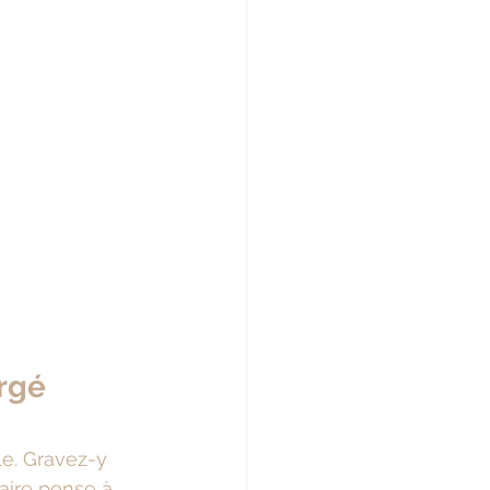
rgé 
le. Gravez-y 
aire pense à 