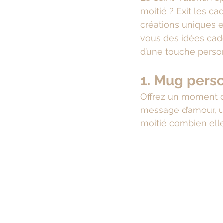
moitié ? Exit les ca
créations uniques e
vous des idées cad
d’une touche perso
1. Mug pers
Offrez un moment d
message d’amour, u
moitié combien ell