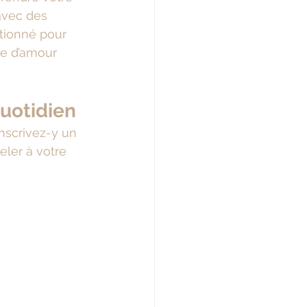
 avec des 
tionné pour 
ée d’amour 
uotidien
nscrivez-y un 
ler à votre 